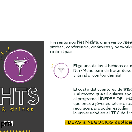
Presentamos
Net Nights
, una evento
meet
pitches, conferencia, dinámicas y networ
todo el país.
Elige una de las 4 bebidas de 
Net-Menu para disfrutar duran
y ¡brindar con los demás!
El costo del evento es de
$15
+ el monto que tú quieras apo
al programa LÍDERES DEL M
que beca a jóvenes talentoso
recursos para poder estudiar
la universidad en el TEC de M
9pm
¡IDEAS a NEGOCIOS duplicar