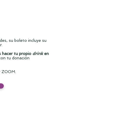
des, su boleto incluye su
r.
 hacer tu propio
drink
en
con tu donación
r ZOOM.