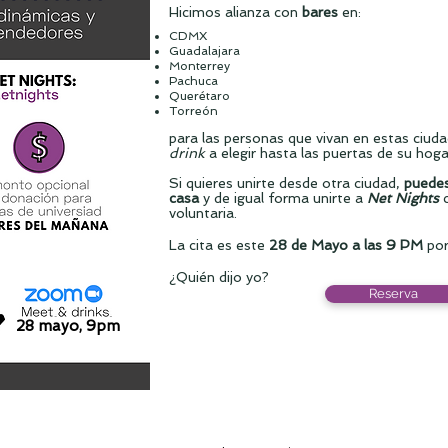
​Hicimos alianza con
bares
en:
CDMX
Guadalajara
Monterrey
Pachuca
Querétaro
Torreón
para las personas que vivan en estas ciuda
drink
a elegir hasta las puertas de su hoga
Si quieres unirte desde otra ciudad,
puedes
casa
y de igual forma unirte a
Net Nights
voluntaria.
La cita es este
28 de Mayo a las 9 PM
po
​¿Quién dijo yo?
Reserva
28 mayo, 9pm